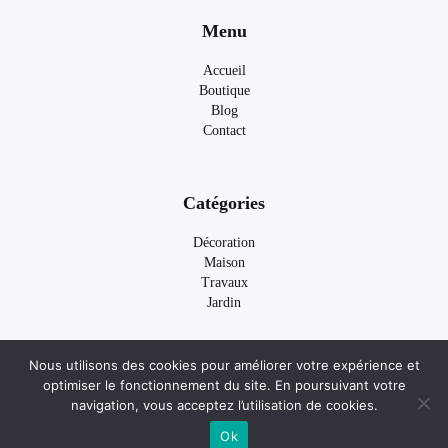
Menu
Accueil
Boutique
Blog
Contact
Catégories
Décoration
Maison
Travaux
Jardin
Nous utilisons des cookies pour améliorer votre expérience et
optimiser le fonctionnement du site. En poursuivant votre
© 2026 Le Temps Des Envies
｜
© Par Créa404
｜
Politique de confidentialité & Cookies
navigation, vous acceptez l’utilisation de cookies.
｜
Mentions légales
Ok